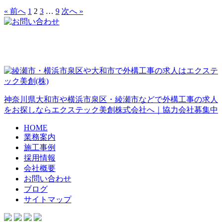
« 前へ
1
2
3
…
9
次へ »
神奈川県大和市や横浜市泉区・綾瀬市などで外構工事の求人
をお探しならエクステック美創株式会社へ｜協力会社募集中
HOME
業務案内
施工事例
採用情報
会社概要
お問い合わせ
ブログ
サイトマップ