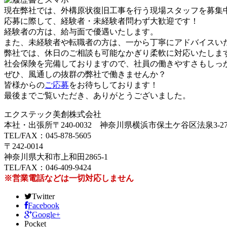
現在弊社では、外構原状復旧工事を行う現場スタッフを募集
応募に際して、経験者・未経験者問わず大歓迎です！
経験者の方は、給与面で優遇いたします。
また、未経験者や転職者の方は、一から丁寧にアドバイスい
弊社では、休日のご相談も可能なかぎり柔軟に対応いたしま
社会保険を完備しておりますので、社員の働きやすさもしっ
ぜひ、風通しの抜群の弊社で働きませんか？
皆様からの
ご応募
をお待ちしております！
最後までご覧いただき、ありがとうございました。
エクステック美創株式会社
本社・出張所〒240-0032 神奈川県横浜市保土ケ谷区法泉3-27-
TEL/FAX：045-878-5605
〒242-0014
神奈川県大和市上和田2865-1
TEL/FAX：046-409-9424
※営業電話などは一切対応しません
Twitter
Facebook
Google+
Pocket