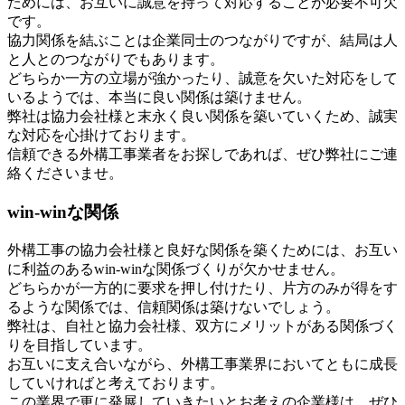
ためには、お互いに誠意を持って対応することが必要不可欠
です。
協力関係を結ぶことは企業同士のつながりですが、結局は人
と人とのつながりでもあります。
どちらか一方の立場が強かったり、誠意を欠いた対応をして
いるようでは、本当に良い関係は築けません。
弊社は協力会社様と末永く良い関係を築いていくため、誠実
な対応を心掛けております。
信頼できる外構工事業者をお探しであれば、ぜひ弊社にご連
絡くださいませ。
win-winな関係
外構工事の協力会社様と良好な関係を築くためには、お互い
に利益のあるwin-winな関係づくりが欠かせません。
どちらかが一方的に要求を押し付けたり、片方のみが得をす
るような関係では、信頼関係は築けないでしょう。
弊社は、自社と協力会社様、双方にメリットがある関係づく
りを目指しています。
お互いに支え合いながら、外構工事業界においてともに成長
していければと考えております。
この業界で更に発展していきたいとお考えの企業様は、ぜひ