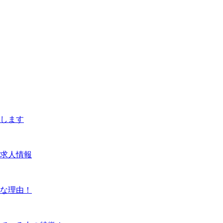
します
求人情報
な理由！