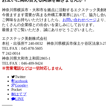
神奈川県横浜市・大和市を拠点に活動するエクステック美創
今後ますます需要が高まる外構工事業界において、協力し合
ご興味をお持ちいただけましたら、
お問い合わせページ
より
たくさんの企業様との出会いを楽しみにしております。
最後までご覧いただき、誠にありがとうございました。
エクステック美創株式会社
本社・出張所〒240-0032 神奈川県横浜市保土ケ谷区法泉3-27-
TEL/FAX：045-878-5605
〒242-0014
神奈川県大和市上和田2865-1
TEL/FAX：046-409-9424
※営業電話などは一切対応しません
Twitter
Facebook
Google+
Pocket
B!
はてブ
LINE