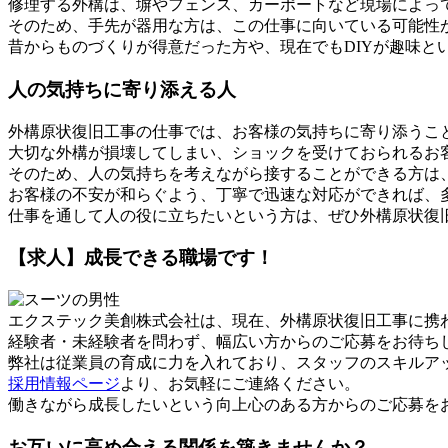
修理する外構は、塀やフェンス、カーポートなど現場によっ
そのため、手先が器用な方は、この仕事に向いている可能性
昔からものづくりが得意だった方や、現在でもDIYが趣味と
人の気持ちに寄り添える人
外構原状復旧工事の仕事では、お客様の気持ちに寄り添うこ
大切な外構が損壊してしまい、ショックを受けておられるお
そのため、人の気持ちを考えながら接することができる方は
お客様の不安が和らぐよう、丁寧で迅速な対応ができれば、
仕事を通して人の役に立ちたいという方は、ぜひ外構原状復
【求人】成長できる職場です！
エクステック美創株式会社は、現在、外構原状復旧工事に携
経験者・未経験者を問わず、幅広い方からのご応募をお待ち
弊社は従業員の育成に力を入れており、スタッフのスキルア
採用情報ページ
より、お気軽にご連絡ください。
働きながら成長したいという向上心のある方からのご応募を
お互いに高め合える関係を築きませんか？