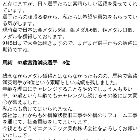
と存じますが、日々選手たちは素晴らしい活躍を見せてくれ
ています。
選手たちの頑張る姿から、私たちは希望や勇気をもらってい
る気がします。
現時点で日本は金メダル5個、銀メダル6個、銅メダル11個、
メダルを獲得しております。
9月5日まで大会は続きますので、まだまだ選手たちの活躍に
期待ですね。
馬術 63歳宮路満英選手 8位
残念ながらメダル獲得とはならなかったものの、馬術で宮路
満英選手が8位という素晴らしい成績を残しました。
年齢を理由にチャレンジすることをやめてしまう人も多い
中、63歳という年齢でもチャレンジし続けるその姿には大変
心が奮えました。
私たちも負けてはいられません。
弊社はこれからも外構原状復旧工事や外構のリフォーム工事
を通じて、社会貢献をしてまいります。
今後ともどうぞエクステック美創株式会社をよろしくお願い
いたします。