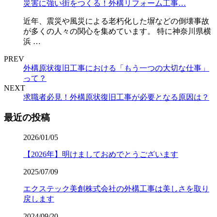
災害に強い街をつくる！外構リフォーム工事…
近年、震災や風災による老朽化した塀などの倒壊事故
が多くの人々の関心を集めています。 特に神奈川県横
浜 …
PREV
外構原状復旧工事における「もう一つの大切な仕事」
って？
NEXT
求職者必見！外構原状復旧工事が必要となる原因は？
最近の投稿
2026/01/05
【2026年】明けましておめでとうございます
2025/07/09
エクステック美創株式会社の外構工事は美しさを取り
戻します
2024/09/20